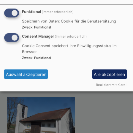
Der Menschensohn ist's, der den guten Samen sät.
Der Acker ist die Welt.
Funktional
(immer erforderlich)
Matthäus 13,37-38
Speichern von Daten: Cookie für die Benutzersitzung
Zweck
:
Funktional
© Evangelische Brüder-Unität –
Herrnhuter Brüdergemeine
Weitere Informationen finden Sie
hier
.
Consent Manager
(immer erforderlich)
Cookie Consent speichert Ihre Einwilligungsstatus im
Die nächsten Termine
Browser
Zweck
:
Funktional
So, 9.8. 10 Uhr
Auswahl akzeptieren
Alle akzeptieren
Gottesdienst nur in Dingolfing
Ohne Ort
Realisiert mit Klaro!