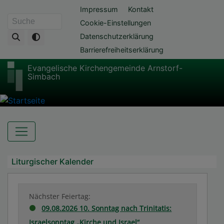
Direkt
Fußbereichsmenü
Impressum
Kontakt
zum
Cookie-Einstellungen
Suche
Inhalt
Datenschutzerklärung
Barrierefreiheitserklärung
Evangelische Kirchengemeinde Arnstorf-
Simbach
Hauptnavigation
Liturgischer Kalender
Nächster Feiertag:
09.08.2026 10. Sonntag nach Trinitatis:
Israelsonntag „Kirche und Israel“