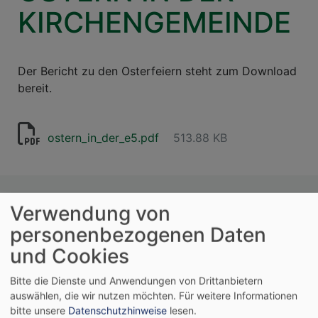
KIRCHENGEMEINDE
Der Bericht zu den Osterfeiern steht zum Download
bereit.
ostern_in_der_e5.pdf
513.88 KB
Tageslosung
Verwendung von
personenbezogenen Daten
Siehe, was ich früher verkündigt habe, ist
und Cookies
gekommen. So verkündige ich auch Neues; ehe
denn es sprosst, lasse ich's euch hören.
Bitte die Dienste und Anwendungen von Drittanbietern
Jesaja 42,9
auswählen, die wir nutzen möchten.
Für weitere Informationen
bitte unsere
Datenschutzhinweise
lesen.